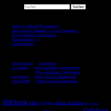
Kategorie:
Suchen nach:
Neueste Beiträge
FedCon trifft auf Phaserknarre
DeLorean im Maßstab 1:8 von Eaglemoss
Powerindikater Lightversion
Farbaufhänger :-)
Pseudodisplay
Neueste Kommentare
Alex Kalcher
zu
Lagerraum
accessburn
zu
Powerindikater Lightversion
SammysHP
zu
Powerindikater Lightversion
accessburn
zu
Keine Zeit für Mathematik
SammysHP
zu
Keine Zeit für Mathematik
Schlagwörter
3DDruck
ABS
Akku
Arduino
Acrylglas
Autogramm
Gehäuse