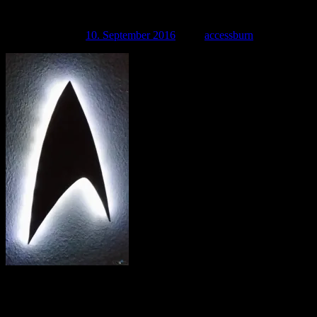
cropped-20160901_1442331.jpg
Veröffentlicht am
10. September 2016
| Von
accessburn
http://tricorder.tobias-riefer.de/wp-content/uploads/2016/09/cropped-
20160901_1442331.jpg