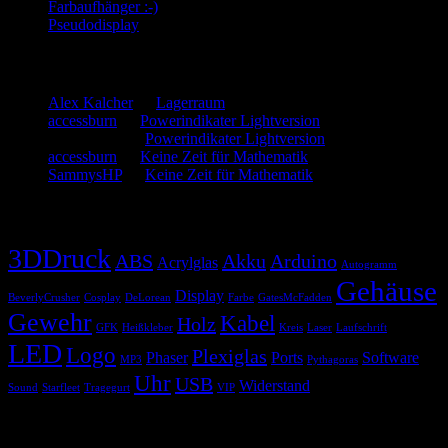
Farbaufhänger :-)
Pseudodisplay
Neueste Kommentare
Alex Kalcher
zu
Lagerraum
accessburn
zu
Powerindikater Lightversion
SammysHP
zu
Powerindikater Lightversion
accessburn
zu
Keine Zeit für Mathematik
SammysHP
zu
Keine Zeit für Mathematik
Schlagwörter
3DDruck
ABS
Akku
Arduino
Acrylglas
Autogramm
Gehäuse
Display
BeverlyCrusher
Cosplay
DeLorean
Farbe
GatesMcFadden
Gewehr
Kabel
Holz
GFK
Heißkleber
Kreis
Laser
Laufschrift
LED
Logo
Plexiglas
Phaser
Ports
Software
MP3
Pythagoras
Uhr
USB
Widerstand
Sound
Starfleet
Tragegurt
VIP
Blogroll