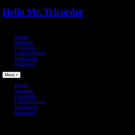
Skip
Hello Mr. Tricorder
to
content
Tobias baut Star Trek Props
Brücke
Holodeck
Frachtraum
Grußfrequenzen
Datenschutz
Impressum
Menü +
Brücke
Holodeck
Frachtraum
Grußfrequenzen
Datenschutz
Impressum
mde