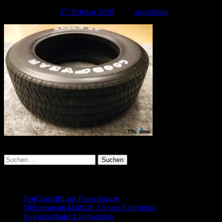
Veröffentlicht am
27. Februar 2018
| Von
accessburn
Kategorie:
Suchen
nach:
Neueste Beiträge
FedCon trifft auf Phaserknarre
DeLorean im Maßstab 1:8 von Eaglemoss
Powerindikater Lightversion