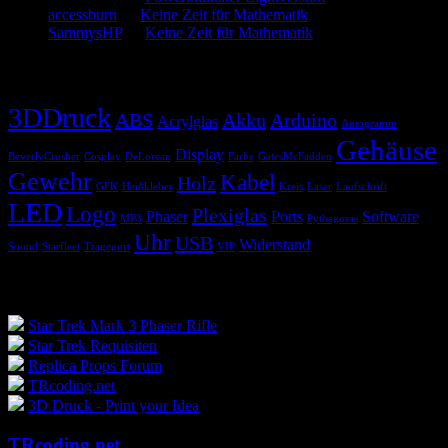
accessburn
zu
Keine Zeit für Mathematik
SammysHP
zu
Keine Zeit für Mathematik
Schlagwörter
3DDruck
ABS
Akku
Arduino
Acrylglas
Autogramm
Gehäuse
Display
BeverlyCrusher
Cosplay
DeLorean
Farbe
GatesMcFadden
Gewehr
Kabel
Holz
GFK
Heißkleber
Kreis
Laser
Laufschrift
LED
Logo
Plexiglas
Phaser
Ports
Software
MP3
Pythagoras
Uhr
USB
Widerstand
Sound
Starfleet
Tragegurt
VIP
Blogroll
Star Trek Mark 3 Phaser Rifle
Star Trek Requisiten
Replica Props Forum
TRcoding.net
3D Druck - Print your Idea
TRcoding.net