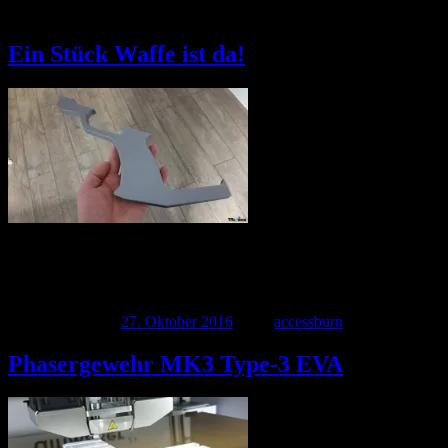
Schlagwort:
Phaser
Ein Stück Waffe ist da!
Gestern Abend kamen die ersten Teile an. Gleich katalogisiert und
zugeordnet. Jetzt wird ein neuer Dienstleister gesucht der die
restlichen […]
Veröffentlicht am
27. Oktober 2016
| Von
accessburn
Phasergewehr MK3 Type-3 EVA