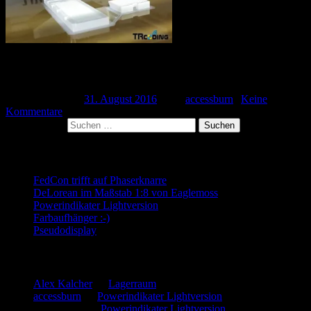
Ich hab ja keine Ruhe 🙂 Erneut muss ich etwas Neues beginnen.
Die Uhr im Star Trek-Logo ist jetzt so […]
Veröffentlicht am
31. August 2016
| Von
accessburn
|
Keine
Kommentare
Suchen nach:
Neueste Beiträge
FedCon trifft auf Phaserknarre
DeLorean im Maßstab 1:8 von Eaglemoss
Powerindikater Lightversion
Farbaufhänger :-)
Pseudodisplay
Neueste Kommentare
Alex Kalcher
zu
Lagerraum
accessburn
zu
Powerindikater Lightversion
SammysHP
zu
Powerindikater Lightversion