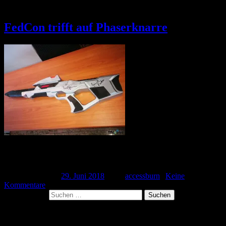
Schlagwort:
VIP
FedCon trifft auf Phaserknarre
Die FedCon war Ziel der Reise in Richtung Bonn am 19.05.2018.
Aber nicht einfach nur um Stände und Panels zu […]
Veröffentlicht am
29. Juni 2018
| Von
accessburn
|
Keine
Kommentare
Suchen nach:
Neueste Beiträge