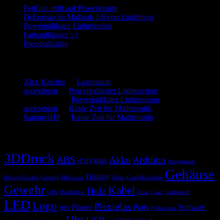
FedCon trifft auf Phaserknarre
DeLorean im Maßstab 1:8 von Eaglemoss
Powerindikater Lightversion
Farbaufhänger :-)
Pseudodisplay
Neueste Kommentare
Alex Kalcher
zu
Lagerraum
accessburn
zu
Powerindikater Lightversion
SammysHP
zu
Powerindikater Lightversion
accessburn
zu
Keine Zeit für Mathematik
SammysHP
zu
Keine Zeit für Mathematik
Schlagwörter
3DDruck
ABS
Akku
Arduino
Acrylglas
Autogramm
Gehäuse
Display
BeverlyCrusher
Cosplay
DeLorean
Farbe
GatesMcFadden
Gewehr
Kabel
Holz
GFK
Heißkleber
Kreis
Laser
Laufschrift
LED
Logo
Plexiglas
Phaser
Ports
Software
MP3
Pythagoras
Uhr
USB