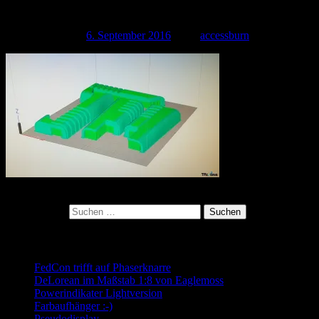
14247733_233418850393203_11
Veröffentlicht am
6. September 2016
| Von
accessburn
Kategorie:
Suchen nach:
Neueste Beiträge
FedCon trifft auf Phaserknarre
DeLorean im Maßstab 1:8 von Eaglemoss
Powerindikater Lightversion
Farbaufhänger :-)
Pseudodisplay