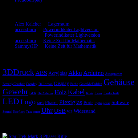
Neueste Kommentare
Alex Kalcher
zu
Lagerraum
accessburn
zu
Powerindikater Lightversion
SammysHP
zu
Powerindikater Lightversion
accessburn
zu
Keine Zeit für Mathematik
SammysHP
zu
Keine Zeit für Mathematik
Schlagwörter
3DDruck
ABS
Akku
Arduino
Acrylglas
Autogramm
Gehäuse
Display
BeverlyCrusher
Cosplay
DeLorean
Farbe
GatesMcFadden
Gewehr
Kabel
Holz
GFK
Heißkleber
Kreis
Laser
Laufschrift
LED
Logo
Plexiglas
Phaser
Ports
Software
MP3
Pythagoras
Uhr
USB
Widerstand
Sound
Starfleet
Tragegurt
VIP
Blogroll
Star Trek Mark 3 Phaser Rifle