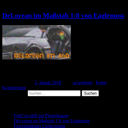
Schlagwort:
DeLorean
DeLorean im Maßstab 1:8 von Eaglemoss
Ich habe es getan, ich habe ein Abo bei Eaglemoss abgeschlossen.
Man wird mit diversen Heftchen zugeballert in denen sich […]
Veröffentlicht am
5. Januar 2018
| Von
accessburn
|
Keine
Kommentare
Suchen nach:
Neueste Beiträge
FedCon trifft auf Phaserknarre
DeLorean im Maßstab 1:8 von Eaglemoss
Powerindikater Lightversion