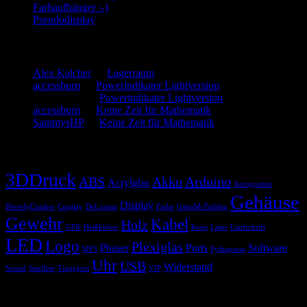
Farbaufhänger :-)
Pseudodisplay
Neueste Kommentare
Alex Kalcher
zu
Lagerraum
accessburn
zu
Powerindikater Lightversion
SammysHP
zu
Powerindikater Lightversion
accessburn
zu
Keine Zeit für Mathematik
SammysHP
zu
Keine Zeit für Mathematik
Schlagwörter
3DDruck
ABS
Akku
Arduino
Acrylglas
Autogramm
Gehäuse
Display
BeverlyCrusher
Cosplay
DeLorean
Farbe
GatesMcFadden
Gewehr
Kabel
Holz
GFK
Heißkleber
Kreis
Laser
Laufschrift
LED
Logo
Plexiglas
Phaser
Ports
Software
MP3
Pythagoras
Uhr
USB
Widerstand
Sound
Starfleet
Tragegurt
VIP
Blogroll