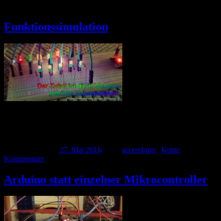
Schlagwort:
Ports
Funktionssimulation
Hier ein weiterer Testaufbau, nachdem nun alle Einzelteile
eingetroffen sind. Ich versuche diverse LEDs anscheinend per
Zufall blinken zu lassen. […]
Veröffentlicht am
27. Mai 2016
| Von
accessburn
|
Keine
Kommentare
Arduino statt einzelner Mikrocontroller