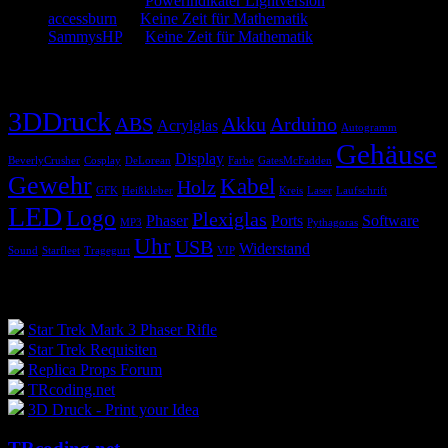
SammysHP
zu
Powerindikater Lightversion
accessburn
zu
Keine Zeit für Mathematik
SammysHP
zu
Keine Zeit für Mathematik
Schlagwörter
3DDruck
ABS
Akku
Arduino
Acrylglas
Autogramm
Gehäuse
Display
BeverlyCrusher
Cosplay
DeLorean
Farbe
GatesMcFadden
Gewehr
Kabel
Holz
GFK
Heißkleber
Kreis
Laser
Laufschrift
LED
Logo
Plexiglas
Phaser
Ports
Software
MP3
Pythagoras
Uhr
USB
Widerstand
Sound
Starfleet
Tragegurt
VIP
Blogroll
Star Trek Mark 3 Phaser Rifle
Star Trek Requisiten
Replica Props Forum
TRcoding.net
3D Druck - Print your Idea