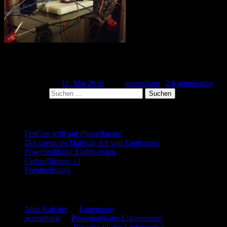
Heute kam der erste Teil des Innenlebens an. Obwohl ich keine Zeit
hatte, habe ich ihn gleich ausgepackt und eine […]
Veröffentlicht am
11. Mai 2016
| Von
accessburn
|
2 Kommentare
Suchen nach:
Neueste Beiträge
FedCon trifft auf Phaserknarre
DeLorean im Maßstab 1:8 von Eaglemoss
Powerindikater Lightversion
Farbaufhänger :-)
Pseudodisplay
Neueste Kommentare
Alex Kalcher
zu
Lagerraum
accessburn
zu
Powerindikater Lightversion