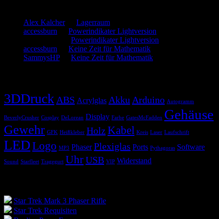
Neueste Kommentare
Alex Kalcher
zu
Lagerraum
accessburn
zu
Powerindikater Lightversion
SammysHP
zu
Powerindikater Lightversion
accessburn
zu
Keine Zeit für Mathematik
SammysHP
zu
Keine Zeit für Mathematik
Schlagwörter
3DDruck
ABS
Akku
Arduino
Acrylglas
Autogramm
Gehäuse
Display
BeverlyCrusher
Cosplay
DeLorean
Farbe
GatesMcFadden
Gewehr
Kabel
Holz
GFK
Heißkleber
Kreis
Laser
Laufschrift
LED
Logo
Plexiglas
Phaser
Ports
Software
MP3
Pythagoras
Uhr
USB
Widerstand
Sound
Starfleet
Tragegurt
VIP
Blogroll
Star Trek Mark 3 Phaser Rifle
Star Trek Requisiten