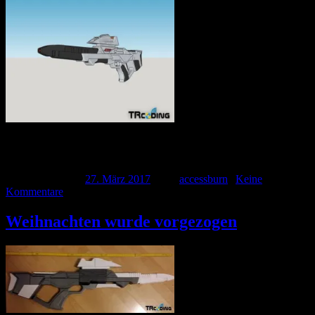
Im Kinofilm „Star Trek – Der Aufstand“ hat Gates McFadden alias
Dr. Beverly Crusher den Widerstand mit der Brückencrew auf […]
Veröffentlicht am
27. März 2017
| Von
accessburn
|
Keine
Kommentare
Weihnachten wurde vorgezogen