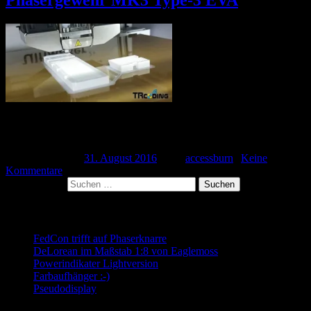
Phasergewehr MK3 Type-3 EVA
Ich hab ja keine Ruhe 🙂 Erneut muss ich etwas Neues beginnen.
Die Uhr im Star Trek-Logo ist jetzt so […]
Veröffentlicht am
31. August 2016
| Von
accessburn
|
Keine
Kommentare
Suchen nach:
Neueste Beiträge
FedCon trifft auf Phaserknarre
DeLorean im Maßstab 1:8 von Eaglemoss
Powerindikater Lightversion
Farbaufhänger :-)
Pseudodisplay