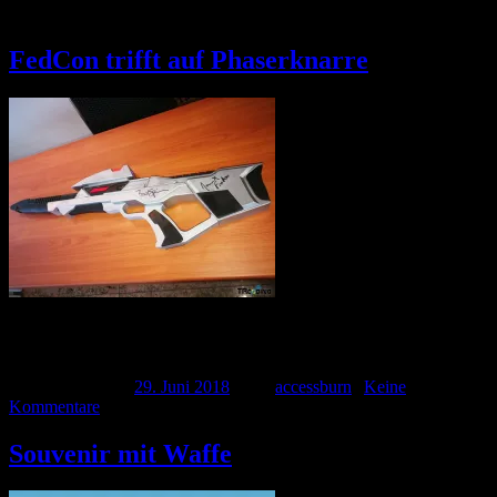
Schlagwort:
Gewehr
FedCon trifft auf Phaserknarre
Die FedCon war Ziel der Reise in Richtung Bonn am 19.05.2018.
Aber nicht einfach nur um Stände und Panels zu […]
Veröffentlicht am
29. Juni 2018
| Von
accessburn
|
Keine
Kommentare
Souvenir mit Waffe