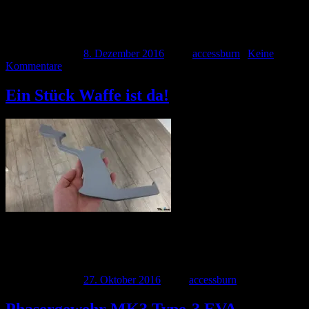
Wie der Titel schon sagt habe ich einfach mal Weihnachten
vorgezogen. Alle Teile zur Waffe sind nun endlich da und […]
Veröffentlicht am
8. Dezember 2016
| Von
accessburn
|
Keine
Kommentare
Ein Stück Waffe ist da!
Gestern Abend kamen die ersten Teile an. Gleich katalogisiert und
zugeordnet. Jetzt wird ein neuer Dienstleister gesucht der die
restlichen […]
Veröffentlicht am
27. Oktober 2016
| Von
accessburn