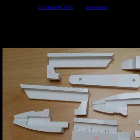
Veröffentlicht am
27. Oktober 2016
| Von
accessburn
Gestern Abend kamen die ersten Teile an. Gleich katalogisiert und zug
allem sehen die Teile sehr gut aus und fühlen sich echt griffig und se
Für den Sound habe ich auch schon angefangen zu sorgen. Dafür ist
Form annimmt 🙂