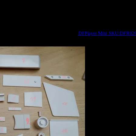
eordnet. Jetzt wird ein neuer Dienstleister gesucht der die restlichen
hr stabil an. Nachschleifen muss sein, jedoch wie viel und wo es nötig i
 folgendes Bauteil bei mir eingegangen:
DFPlayer Mini SKU:DFR02