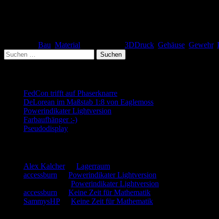
Ähnliche Beiträge
Kategorie:
Bau
,
Material
| Schlagwort:
3DDruck
,
Gehäuse
,
Gewehr
,
Suchen
nach:
Neueste Beiträge
FedCon trifft auf Phaserknarre
DeLorean im Maßstab 1:8 von Eaglemoss
Powerindikater Lightversion
Farbaufhänger :-)
Pseudodisplay
Neueste Kommentare
Alex Kalcher
zu
Lagerraum
accessburn
zu
Powerindikater Lightversion
SammysHP
zu
Powerindikater Lightversion
accessburn
zu
Keine Zeit für Mathematik
SammysHP
zu
Keine Zeit für Mathematik