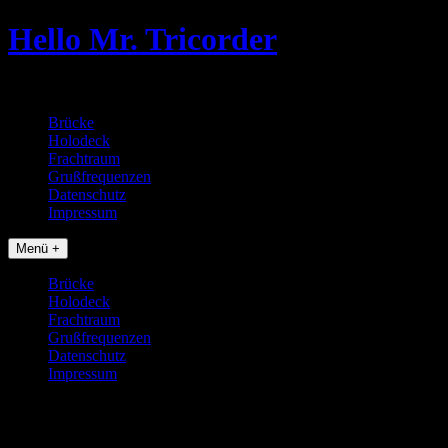
Skip
Hello Mr. Tricorder
to
content
Tobias baut Star Trek Props
Brücke
Holodeck
Frachtraum
Grußfrequenzen
Datenschutz
Impressum
Menü +
Brücke
Holodeck
Frachtraum
Grußfrequenzen
Datenschutz
Impressum
Ein Stück Waffe ist da!