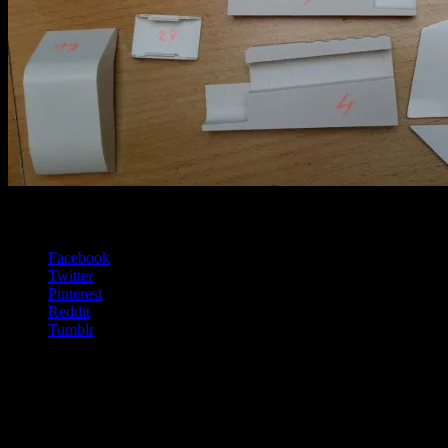
Es darf geteilt werden:
Facebook
Twitter
Pinterest
Reddit
Tumblr
Gefällt mir:
Gefällt mir
Wird geladen …