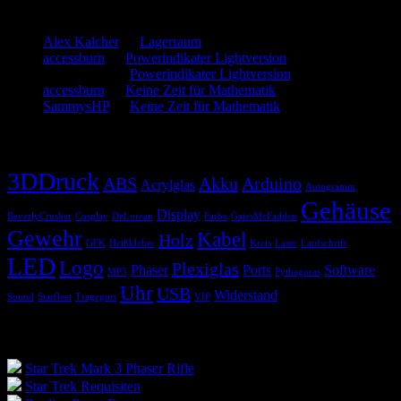
Neueste Kommentare
Alex Kalcher
zu
Lagerraum
accessburn
zu
Powerindikater Lightversion
SammysHP
zu
Powerindikater Lightversion
accessburn
zu
Keine Zeit für Mathematik
SammysHP
zu
Keine Zeit für Mathematik
Schlagwörter
3DDruck
ABS
Akku
Arduino
Acrylglas
Autogramm
Gehäuse
Display
BeverlyCrusher
Cosplay
DeLorean
Farbe
GatesMcFadden
Gewehr
Kabel
Holz
GFK
Heißkleber
Kreis
Laser
Laufschrift
LED
Logo
Plexiglas
Phaser
Ports
Software
MP3
Pythagoras
Uhr
USB
Widerstand
Sound
Starfleet
Tragegurt
VIP
Blogroll
Star Trek Mark 3 Phaser Rifle
Star Trek Requisiten