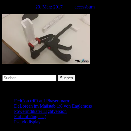
Veröffentlicht am
20. März 2017
| Von
accessburn
Kategorie:
Suchen
nach:
Neueste Beiträge
FedCon trifft auf Phaserknarre
DeLorean im Maßstab 1:8 von Eaglemoss
Powerindikater Lightversion
Farbaufhänger :-)
Pseudodisplay