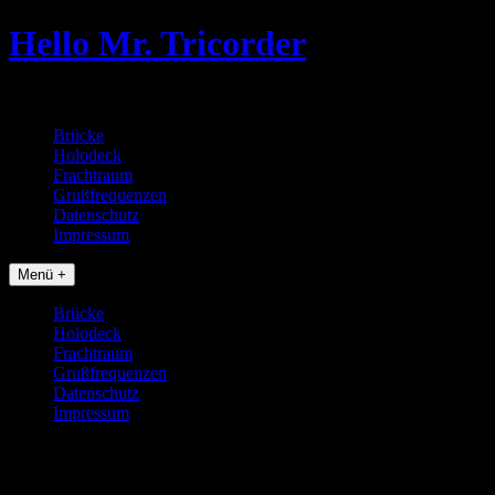
Skip
Hello Mr. Tricorder
to
content
Tobias baut Star Trek Props
Brücke
Holodeck
Frachtraum
Grußfrequenzen
Datenschutz
Impressum
Menü +
Brücke
Holodeck
Frachtraum
Grußfrequenzen
Datenschutz
Impressum
20170320_180652