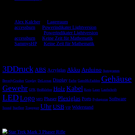
Neueste Kommentare
Alex Kalcher
zu
Lagerraum
accessburn
zu
Powerindikater Lightversion
SammysHP
zu
Powerindikater Lightversion
accessburn
zu
Keine Zeit für Mathematik
SammysHP
zu
Keine Zeit für Mathematik
Schlagwörter
3DDruck
ABS
Akku
Arduino
Acrylglas
Autogramm
Gehäuse
Display
BeverlyCrusher
Cosplay
DeLorean
Farbe
GatesMcFadden
Gewehr
Kabel
Holz
GFK
Heißkleber
Kreis
Laser
Laufschrift
LED
Logo
Plexiglas
Phaser
Ports
Software
MP3
Pythagoras
Uhr
USB
Widerstand
Sound
Starfleet
Tragegurt
VIP
Blogroll
Star Trek Mark 3 Phaser Rifle