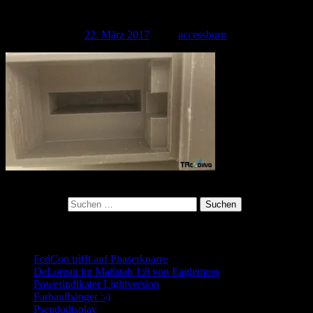
Schacht zum Abzug
Veröffentlicht am
22. März 2017
| Von
accessburn
Kategorie:
Suchen nach:
Neueste Beiträge
FedCon trifft auf Phaserknarre
DeLorean im Maßstab 1:8 von Eaglemoss
Powerindikater Lightversion
Farbaufhänger :-)
Pseudodisplay