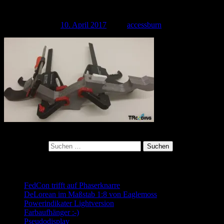
20170323_180346
Veröffentlicht am
10. April 2017
| Von
accessburn
Kategorie:
Suchen nach:
Neueste Beiträge
FedCon trifft auf Phaserknarre
DeLorean im Maßstab 1:8 von Eaglemoss
Powerindikater Lightversion
Farbaufhänger :-)
Pseudodisplay