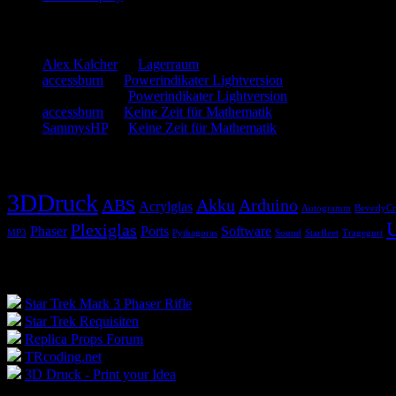
Neueste Kommentare
Alex Kalcher
zu
Lagerraum
accessburn
zu
Powerindikater Lightversion
SammysHP
zu
Powerindikater Lightversion
accessburn
zu
Keine Zeit für Mathematik
SammysHP
zu
Keine Zeit für Mathematik
Schlagwörter
3DDruck
ABS
Akku
Arduino
Acrylglas
Autogramm
BeverlyCr
Plexiglas
Phaser
Ports
Software
MP3
Pythagoras
Sound
Starfleet
Tragegurt
Blogroll
Star Trek Mark 3 Phaser Rifle
Star Trek Requisiten
Replica Props Forum
TRcoding.net
3D Druck - Print your Idea