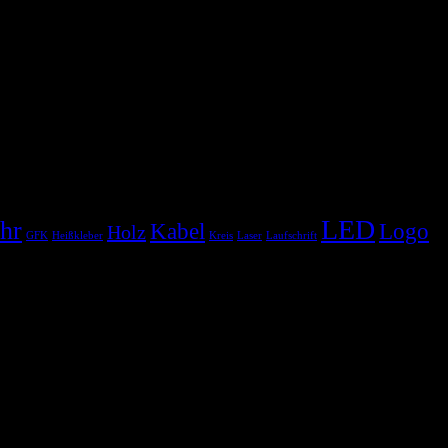
LED
hr
Kabel
Logo
Holz
GFK
Heißkleber
Kreis
Laser
Laufschrift