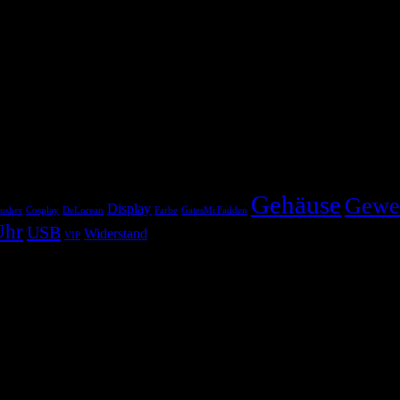
Gehäuse
Gewe
Display
usher
Cosplay
DeLorean
Farbe
GatesMcFadden
Uhr
USB
Widerstand
VIP