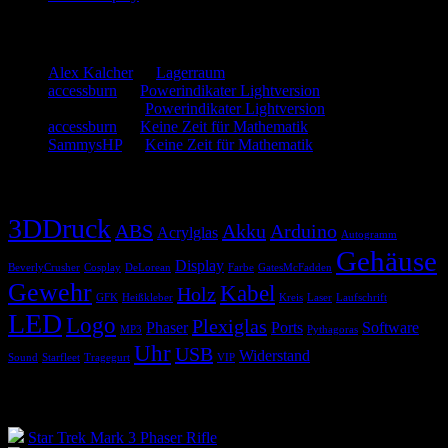
Neueste Kommentare
Alex Kalcher
zu
Lagerraum
accessburn
zu
Powerindikater Lightversion
SammysHP
zu
Powerindikater Lightversion
accessburn
zu
Keine Zeit für Mathematik
SammysHP
zu
Keine Zeit für Mathematik
Schlagwörter
3DDruck
ABS
Akku
Arduino
Acrylglas
Autogramm
Gehäuse
Display
BeverlyCrusher
Cosplay
DeLorean
Farbe
GatesMcFadden
Gewehr
Kabel
Holz
GFK
Heißkleber
Kreis
Laser
Laufschrift
LED
Logo
Plexiglas
Phaser
Ports
Software
MP3
Pythagoras
Uhr
USB
Widerstand
Sound
Starfleet
Tragegurt
VIP
Blogroll
Star Trek Mark 3 Phaser Rifle