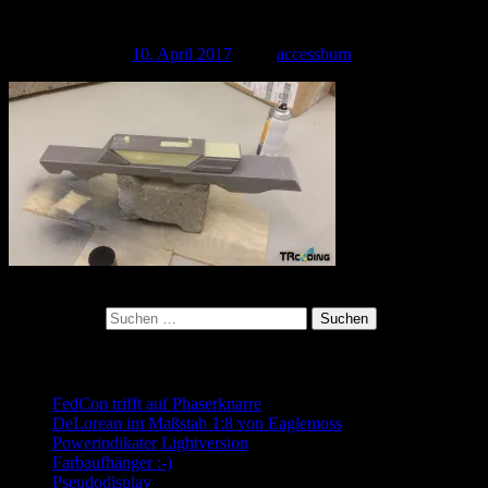
20170331_155041
Veröffentlicht am
10. April 2017
| Von
accessburn
Kategorie:
Suchen nach:
Neueste Beiträge
FedCon trifft auf Phaserknarre
DeLorean im Maßstab 1:8 von Eaglemoss
Powerindikater Lightversion
Farbaufhänger :-)
Pseudodisplay