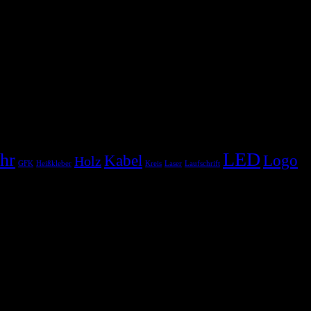
LED
hr
Kabel
Logo
Holz
GFK
Heißkleber
Kreis
Laser
Laufschrift