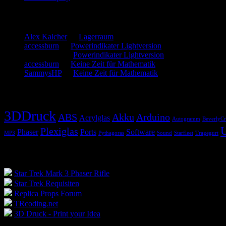
Neueste Kommentare
Alex Kalcher
zu
Lagerraum
accessburn
zu
Powerindikater Lightversion
SammysHP
zu
Powerindikater Lightversion
accessburn
zu
Keine Zeit für Mathematik
SammysHP
zu
Keine Zeit für Mathematik
Schlagwörter
3DDruck
ABS
Akku
Arduino
Acrylglas
Autogramm
BeverlyCr
Plexiglas
Phaser
Ports
Software
MP3
Pythagoras
Sound
Starfleet
Tragegurt
Blogroll
Star Trek Mark 3 Phaser Rifle
Star Trek Requisiten
Replica Props Forum
TRcoding.net
3D Druck - Print your Idea