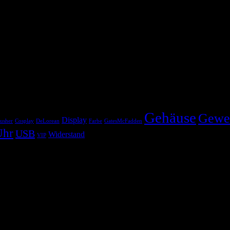
Gehäuse
Gewe
Display
usher
Cosplay
DeLorean
Farbe
GatesMcFadden
Uhr
USB
Widerstand
VIP