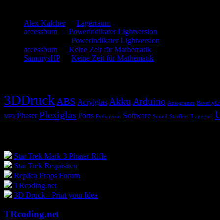
Neueste Kommentare
Alex Kalcher
zu
Lagerraum
accessburn
zu
Powerindikater Lightversion
SammysHP
zu
Powerindikater Lightversion
accessburn
zu
Keine Zeit für Mathematik
SammysHP
zu
Keine Zeit für Mathematik
Schlagwörter
3DDruck
ABS
Akku
Arduino
Acrylglas
Autogramm
BeverlyCr
Plexiglas
Phaser
Ports
Software
MP3
Pythagoras
Sound
Starfleet
Tragegurt
Blogroll
Star Trek Mark 3 Phaser Rifle
Star Trek Requisiten
Replica Props Forum
TRcoding.net
3D Druck - Print your Idea
TRcoding.net