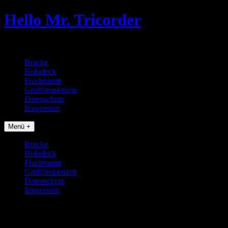
Skip
Hello Mr. Tricorder
to
content
Tobias baut Star Trek Props
Brücke
Holodeck
Frachtraum
Grußfrequenzen
Datenschutz
Impressum
Menü +
Brücke
Holodeck
Frachtraum
Grußfrequenzen
Datenschutz
Impressum
20170621_160241