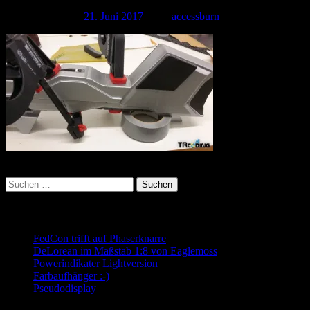
Veröffentlicht am
21. Juni 2017
| Von
accessburn
Kategorie:
Suchen
nach:
Neueste Beiträge
FedCon trifft auf Phaserknarre
DeLorean im Maßstab 1:8 von Eaglemoss
Powerindikater Lightversion
Farbaufhänger :-)
Pseudodisplay