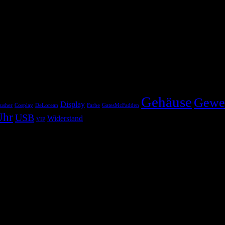
Gehäuse
Gewe
Display
usher
Cosplay
DeLorean
Farbe
GatesMcFadden
Uhr
USB
Widerstand
VIP