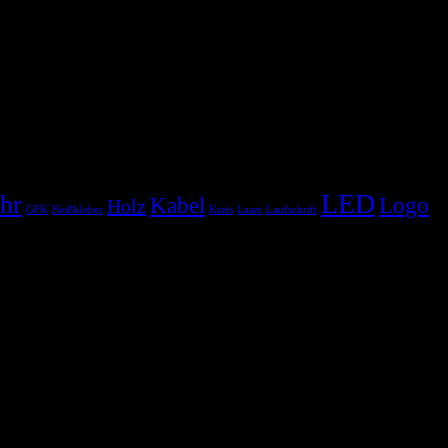
LED
hr
Kabel
Logo
Holz
GFK
Heißkleber
Kreis
Laser
Laufschrift