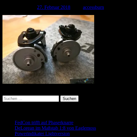
Veröffentlicht am
27. Februar 2018
| Von
accessburn
Kategorie:
Suchen
nach:
Neueste Beiträge
FedCon trifft auf Phaserknarre
DeLorean im Maßstab 1:8 von Eaglemoss
Powerindikater Lightversion