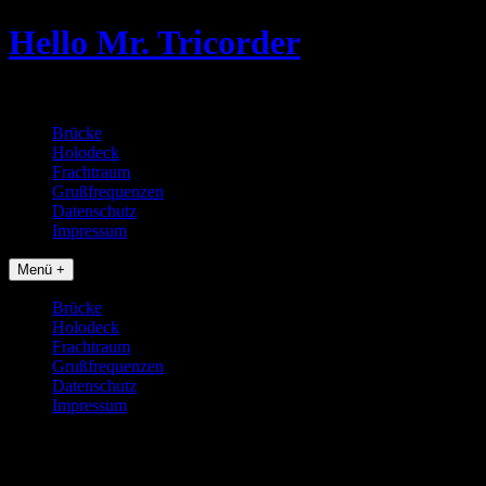
Skip
Hello Mr. Tricorder
to
content
Tobias baut Star Trek Props
Brücke
Holodeck
Frachtraum
Grußfrequenzen
Datenschutz
Impressum
Menü +
Brücke
Holodeck
Frachtraum
Grußfrequenzen
Datenschutz
Impressum
cof