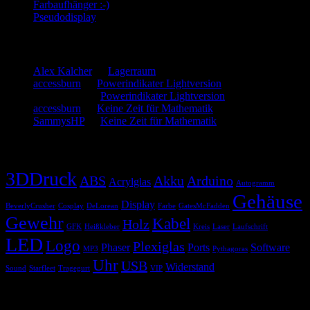
Farbaufhänger :-)
Pseudodisplay
Neueste Kommentare
Alex Kalcher
zu
Lagerraum
accessburn
zu
Powerindikater Lightversion
SammysHP
zu
Powerindikater Lightversion
accessburn
zu
Keine Zeit für Mathematik
SammysHP
zu
Keine Zeit für Mathematik
Schlagwörter
3DDruck
ABS
Akku
Arduino
Acrylglas
Autogramm
Gehäuse
Display
BeverlyCrusher
Cosplay
DeLorean
Farbe
GatesMcFadden
Gewehr
Kabel
Holz
GFK
Heißkleber
Kreis
Laser
Laufschrift
LED
Logo
Plexiglas
Phaser
Ports
Software
MP3
Pythagoras
Uhr
USB
Widerstand
Sound
Starfleet
Tragegurt
VIP
Blogroll