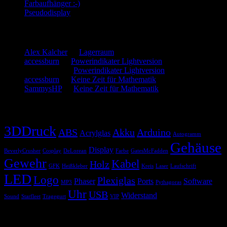
Farbaufhänger :-)
Pseudodisplay
Neueste Kommentare
Alex Kalcher
zu
Lagerraum
accessburn
zu
Powerindikater Lightversion
SammysHP
zu
Powerindikater Lightversion
accessburn
zu
Keine Zeit für Mathematik
SammysHP
zu
Keine Zeit für Mathematik
Schlagwörter
3DDruck
ABS
Akku
Arduino
Acrylglas
Autogramm
Gehäuse
Display
BeverlyCrusher
Cosplay
DeLorean
Farbe
GatesMcFadden
Gewehr
Kabel
Holz
GFK
Heißkleber
Kreis
Laser
Laufschrift
LED
Logo
Plexiglas
Phaser
Ports
Software
MP3
Pythagoras
Uhr
USB
Widerstand
Sound
Starfleet
Tragegurt
VIP
Blogroll