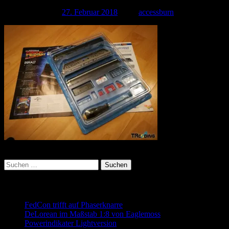
Veröffentlicht am
27. Februar 2018
| Von
accessburn
Kategorie:
Suchen
nach:
Neueste Beiträge
FedCon trifft auf Phaserknarre
DeLorean im Maßstab 1:8 von Eaglemoss
Powerindikater Lightversion