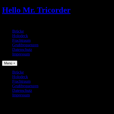
Skip
Hello Mr. Tricorder
to
content
Tobias baut Star Trek Props
Brücke
Holodeck
Frachtraum
Grußfrequenzen
Datenschutz
Impressum
Menü +
Brücke
Holodeck
Frachtraum
Grußfrequenzen
Datenschutz
Impressum
cof