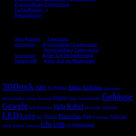
Powerindikater Lightversion
Farbaufhänger :-)
Pseudodisplay
Neueste Kommentare
Alex Kalcher
zu
Lagerraum
accessburn
zu
Powerindikater Lightversion
SammysHP
zu
Powerindikater Lightversion
accessburn
zu
Keine Zeit für Mathematik
SammysHP
zu
Keine Zeit für Mathematik
Schlagwörter
3DDruck
ABS
Akku
Arduino
Acrylglas
Autogramm
Gehäuse
Display
BeverlyCrusher
Cosplay
DeLorean
Farbe
GatesMcFadden
Gewehr
Kabel
Holz
GFK
Heißkleber
Kreis
Laser
Laufschrift
LED
Logo
Plexiglas
Phaser
Ports
Software
MP3
Pythagoras
Uhr
USB
Widerstand
Sound
Starfleet
Tragegurt
VIP