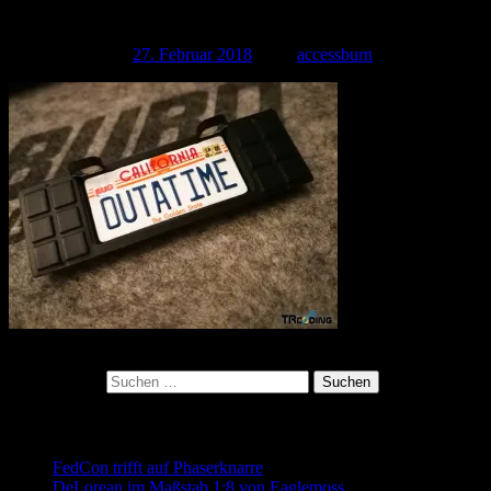
cof
Veröffentlicht am
27. Februar 2018
| Von
accessburn
Kategorie:
Suchen nach:
Neueste Beiträge
FedCon trifft auf Phaserknarre
DeLorean im Maßstab 1:8 von Eaglemoss