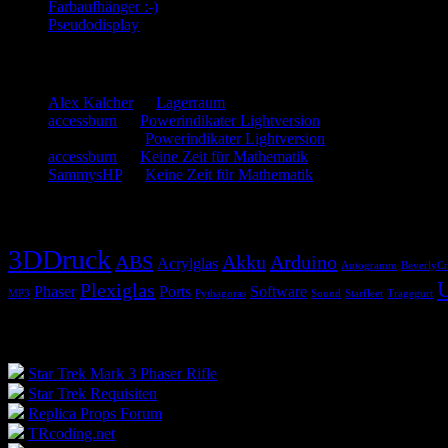
Farbaufhänger :-)
Pseudodisplay
Neueste Kommentare
Alex Kalcher
zu
Lagerraum
accessburn
zu
Powerindikater Lightversion
SammysHP
zu
Powerindikater Lightversion
accessburn
zu
Keine Zeit für Mathematik
SammysHP
zu
Keine Zeit für Mathematik
Schlagwörter
3DDruck
ABS
Akku
Arduino
Acrylglas
Autogramm
BeverlyCr
Plexiglas
Phaser
Ports
Software
MP3
Pythagoras
Sound
Starfleet
Tragegurt
Blogroll
Star Trek Mark 3 Phaser Rifle
Star Trek Requisiten
Replica Props Forum
TRcoding.net