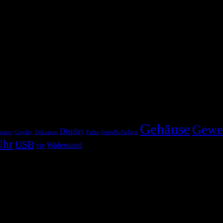
Gehäuse
Gewe
Display
usher
Cosplay
DeLorean
Farbe
GatesMcFadden
Uhr
USB
Widerstand
VIP