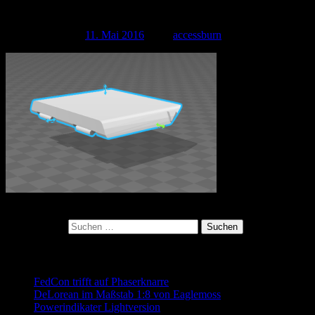
cover
Veröffentlicht am
11. Mai 2016
| Von
accessburn
Kategorie:
Suchen nach:
Neueste Beiträge
FedCon trifft auf Phaserknarre
DeLorean im Maßstab 1:8 von Eaglemoss
Powerindikater Lightversion