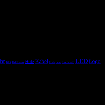
LED
hr
Kabel
Logo
Holz
GFK
Heißkleber
Kreis
Laser
Laufschrift