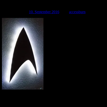
cropped-20160901_1442331.jpg
Veröffentlicht am
10. September 2016
| Von
accessburn
http://tricorder.tobias-riefer.de/wp-content/uploads/2016/09/cropped-
20160901_1442331.jpg