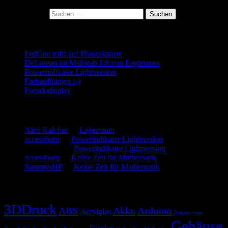
Kategorie:
Suchen nach:
Neueste Beiträge
FedCon trifft auf Phaserknarre
DeLorean im Maßstab 1:8 von Eaglemoss
Powerindikater Lightversion
Farbaufhänger :-)
Pseudodisplay
Neueste Kommentare
Alex Kalcher
zu
Lagerraum
accessburn
zu
Powerindikater Lightversion
SammysHP
zu
Powerindikater Lightversion
accessburn
zu
Keine Zeit für Mathematik
SammysHP
zu
Keine Zeit für Mathematik
Schlagwörter
3DDruck
ABS
Akku
Arduino
Acrylglas
Autogramm
Gehäuse