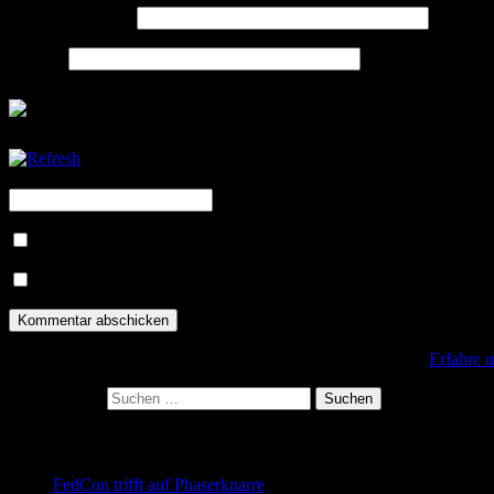
E-Mail-Adresse
*
Website
CAPTCHA Code
*
Benachrichtige mich über nachfolgende Kommentare via E-Mail.
Benachrichtige mich über neue Beiträge via E-Mail.
Diese Website verwendet Akismet, um Spam zu reduzieren.
Erfahre 
Suchen nach:
Neueste Beiträge
FedCon trifft auf Phaserknarre