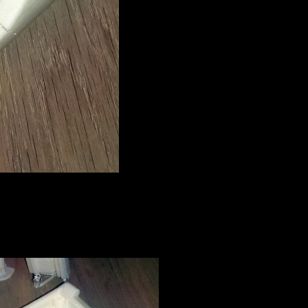
ue ich seinem Wort. Aber wegen eines kleinen Urlaubs verzögert sich da