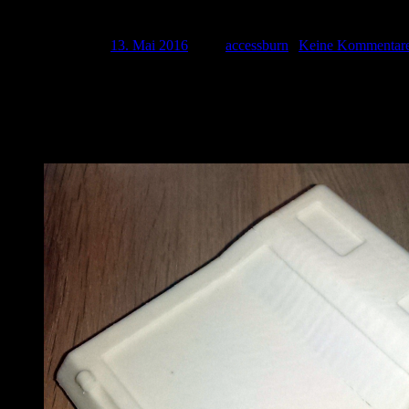
Drucken, das klingt so einfach
Veröffentlicht am
13. Mai 2016
| Von
accessburn
|
Keine Kommentar
Heute habe ich Rückmeldung meines Lieblings-3D-Druckers bekommen. 
verhindern das. Auch das umdrehen kommt nicht in Frage, da das Wer
Winkel gedruckt.
Die Idee ist gut, doch gefiel das dem Drucker selbst scheinbar nicht, w