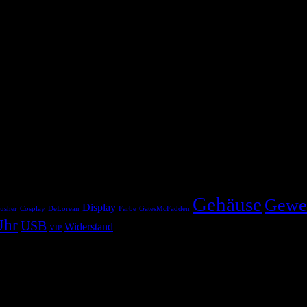
Gehäuse
Gewe
Display
usher
Cosplay
DeLorean
Farbe
GatesMcFadden
Uhr
USB
Widerstand
VIP