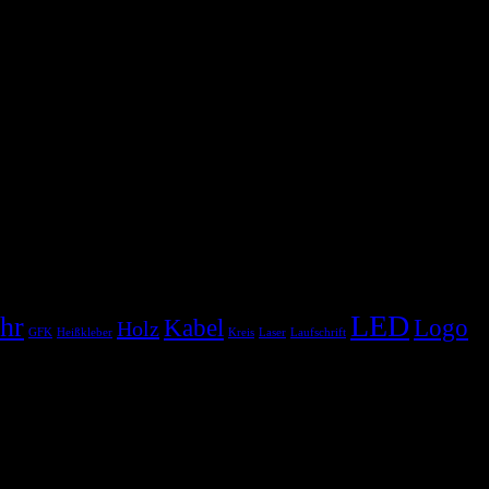
LED
hr
Kabel
Logo
Holz
GFK
Heißkleber
Kreis
Laser
Laufschrift