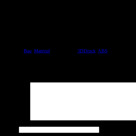
Gefällt mir:
Gefällt mir
Wird geladen …
Ähnliche Beiträge
Kategorie:
Bau
,
Material
| Schlagwort:
3DDruck
,
ABS
Schreibe einen Kommentar
Deine E-Mail-Adresse wird nicht veröffentlicht.
Erforderliche Felder 
Kommentar
*
Name
*