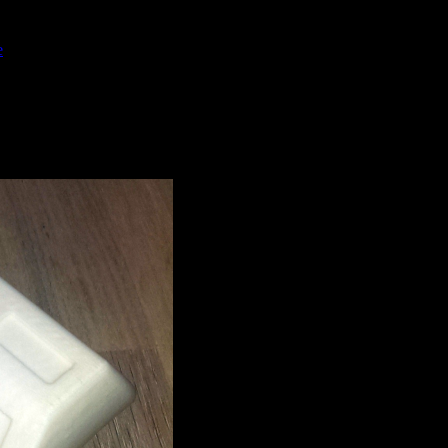
…
e
Es sieht gut aus, jedoch ist das Drucken nicht so einfach wie erwart
kstück auf der Oberseite ja sehr verwinkelt ist. Aber Dirk hat das i
eshalb er dieses Vorhaben unschön fertigstellte. Ein irreparabler Riss e