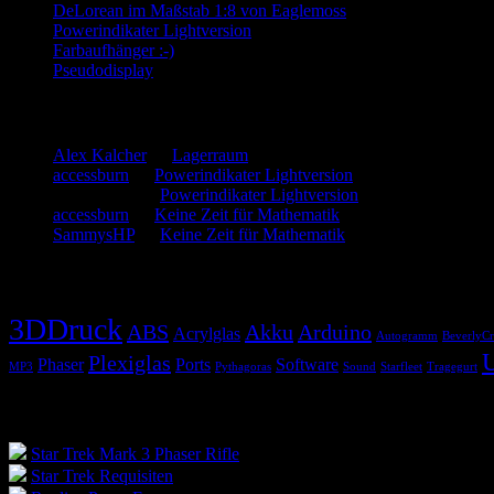
DeLorean im Maßstab 1:8 von Eaglemoss
Powerindikater Lightversion
Farbaufhänger :-)
Pseudodisplay
Neueste Kommentare
Alex Kalcher
zu
Lagerraum
accessburn
zu
Powerindikater Lightversion
SammysHP
zu
Powerindikater Lightversion
accessburn
zu
Keine Zeit für Mathematik
SammysHP
zu
Keine Zeit für Mathematik
Schlagwörter
3DDruck
ABS
Akku
Arduino
Acrylglas
Autogramm
BeverlyCr
Plexiglas
Phaser
Ports
Software
MP3
Pythagoras
Sound
Starfleet
Tragegurt
Blogroll
Star Trek Mark 3 Phaser Rifle
Star Trek Requisiten